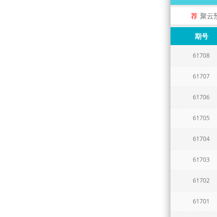
荐
聚云
期号
61708
61707
61706
61705
61704
61703
61702
61701