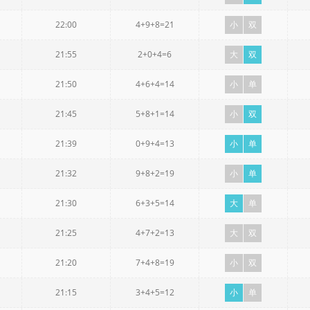
22:00
4+9+8=21
小
双
21:55
2+0+4=6
大
双
21:50
4+6+4=14
小
单
21:45
5+8+1=14
小
双
21:39
0+9+4=13
小
单
21:32
9+8+2=19
小
单
21:30
6+3+5=14
大
单
21:25
4+7+2=13
大
双
21:20
7+4+8=19
小
双
21:15
3+4+5=12
小
单