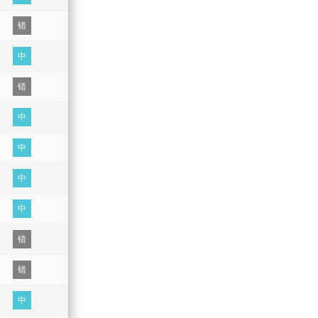
错
中
错
中
中
中
中
错
错
中