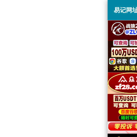
易记网址：