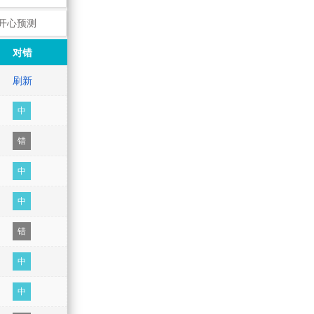
开心预测
对错
刷新
中
错
中
中
错
中
中