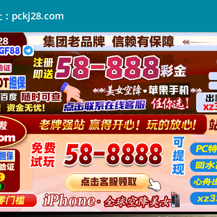
pckj28.com