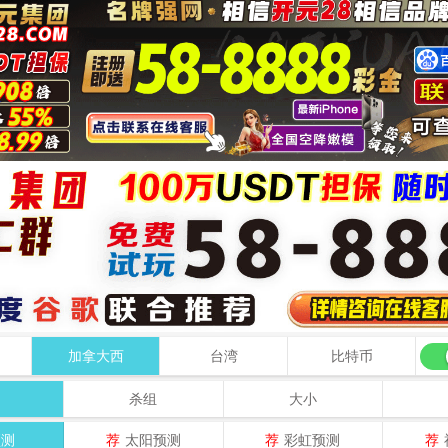
加拿大西
台湾
比特币
杀组
大小
预测
荐
太阳预测
荐
彩虹预测
荐