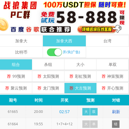
加拿大
加拿大西
台湾
比特币
开/关(广告)
组合
杀组
大小
单双
荐
99预测
荐
太阳预测
荐
彩虹预测
荐
神策预测
荐
聚云预测
荐
龙门预测
荐
大古预测
荐
开心预测
期号
时间
开奖
预测
对错
02
:
57
刷新
61665
20:00
大
双
61664
19:55
1+7+4=12
大
单
错