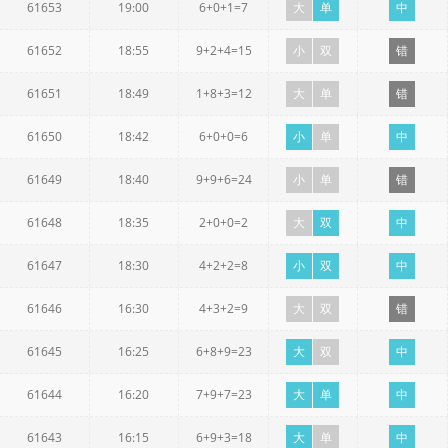
61653
19:00
6+0+1=7
大
单
中
61652
18:55
9+2+4=15
小
双
错
61651
18:49
1+8+3=12
大
单
错
61650
18:42
6+0+0=6
小
单
中
61649
18:40
9+9+6=24
小
单
错
61648
18:35
2+0+0=2
大
双
中
61647
18:30
4+2+2=8
小
双
中
61646
16:30
4+3+2=9
大
双
错
61645
16:25
6+8+9=23
大
双
中
61644
16:20
7+9+7=23
大
单
中
61643
16:15
6+9+3=18
大
单
中