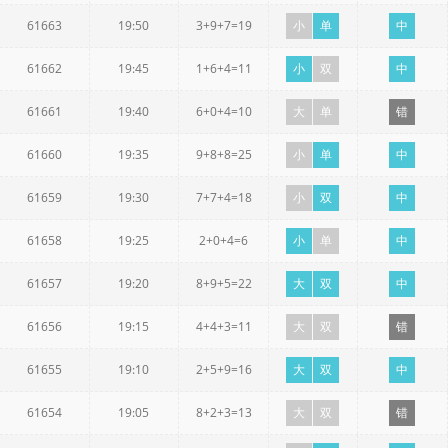
61663
19:50
3+9+7=19
小
单
中
61662
19:45
1+6+4=11
小
双
中
61661
19:40
6+0+4=10
大
单
错
61660
19:35
9+8+8=25
小
单
中
61659
19:30
7+7+4=18
小
双
中
61658
19:25
2+0+4=6
小
单
中
61657
19:20
8+9+5=22
大
双
中
61656
19:15
4+4+3=11
大
双
错
61655
19:10
2+5+9=16
大
双
中
61654
19:05
8+2+3=13
大
双
错