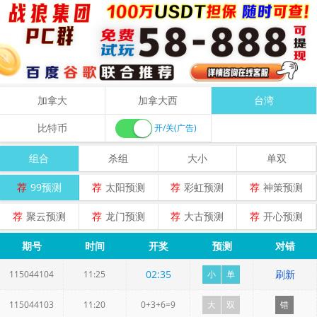
加拿大
加拿大西
台湾
比特币
开/关(广告)
组合
杀组
大小
单双
荐
99预测
荐
太阳预测
荐
彩虹预测
荐
神策预测
荐
聚云预测
荐
龙门预测
荐
大古预测
荐
开心预测
期号
时间
开奖
预测
对错
02
:
35
刷新
115044104
11:25
小
单
115044103
11:20
0+3+6=9
大
双
错