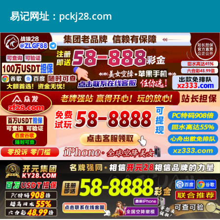
易记网址：pckj28.com