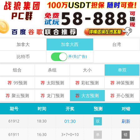
加拿大
加拿大西
台湾
比特币
开/关(广告)
组合
杀组
大小
单双
荐
99预测
荐
太阳预测
荐
彩虹预测
荐
神策预测
荐
聚云预测
荐
龙门预测
荐
大古预测
荐
开心预测
期号
时间
开奖
预测
对错
01
:
30
刷新
61912
18:30
双
61911
16:30
3+7+0=10
单
错