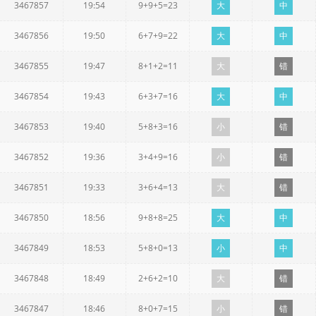
3467857
19:54
9+9+5=23
大
中
3467856
19:50
6+7+9=22
大
中
3467855
19:47
8+1+2=11
大
错
3467854
19:43
6+3+7=16
大
中
3467853
19:40
5+8+3=16
小
错
3467852
19:36
3+4+9=16
小
错
3467851
19:33
3+6+4=13
大
错
3467850
18:56
9+8+8=25
大
中
3467849
18:53
5+8+0=13
小
中
3467848
18:49
2+6+2=10
大
错
3467847
18:46
8+0+7=15
小
错