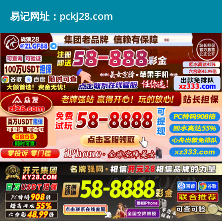
易记网址：pckj28.com