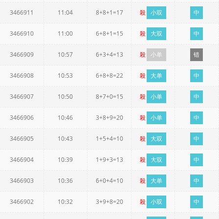
3466911
11:04
8+8+1=17
殺
小双
中
3466910
11:00
6+8+1=15
殺
大双
中
3466909
10:57
6+3+4=13
殺
小单
错
3466908
10:53
6+8+8=22
殺
大单
中
3466907
10:50
8+7+0=15
殺
小单
中
3466906
10:46
3+8+9=20
殺
小单
中
3466905
10:43
1+5+4=10
殺
大双
中
3466904
10:39
1+9+3=13
殺
大双
中
3466903
10:36
6+0+4=10
殺
大单
中
3466902
10:32
3+9+8=20
殺
小双
中