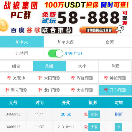
加拿大
加拿大西
台湾
比特币
开/关(广告)
组合
杀组
大小
单双
荐
99预测
荐
太阳预测
荐
彩虹预测
荐
神策预测
荐
聚云预测
荐
龙门预测
荐
大古预测
荐
开心预测
期号
时间
开奖
预测
对错
00
:
50
刷新
3466913
11:11
殺
小双
3466912
11:07
2+3+6=11
殺
大双
中