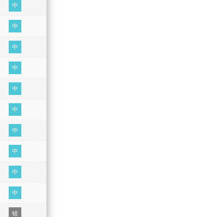
中
中
中
中
中
中
中
中
中
中
错