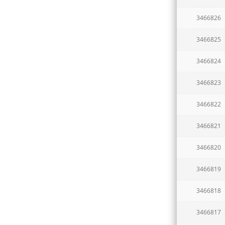
3466826
3466825
3466824
3466823
3466822
3466821
3466820
3466819
3466818
3466817