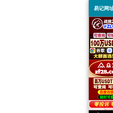
易记网址：