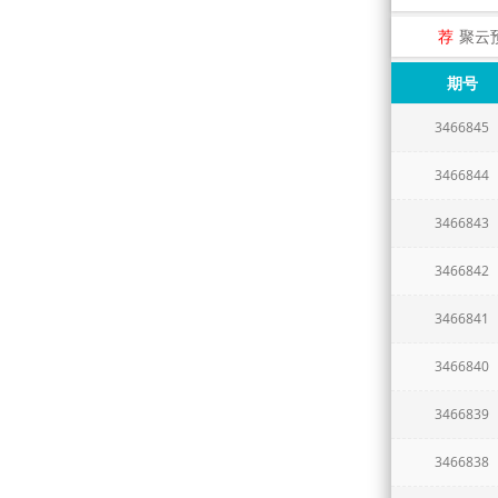
荐
聚云
期号
3466845
3466844
3466843
3466842
3466841
3466840
3466839
3466838