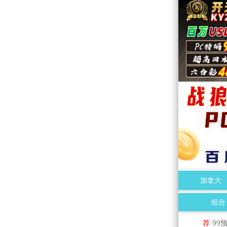
加拿大
组合
荐
99