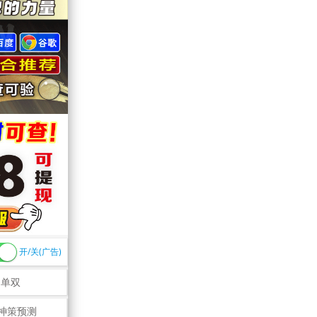
开/关(广告)
单双
神策预测