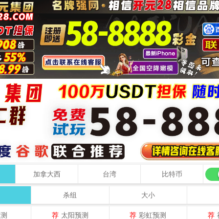
加拿大西
台湾
比特币
杀组
大小
预测
荐
太阳预测
荐
彩虹预测
荐