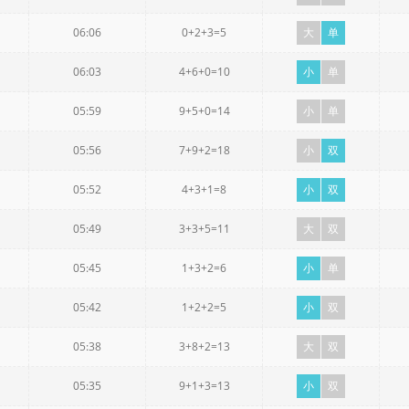
06:06
0+2+3=5
大
单
06:03
4+6+0=10
小
单
05:59
9+5+0=14
小
单
05:56
7+9+2=18
小
双
05:52
4+3+1=8
小
双
05:49
3+3+5=11
大
双
05:45
1+3+2=6
小
单
05:42
1+2+2=5
小
双
05:38
3+8+2=13
大
双
05:35
9+1+3=13
小
双