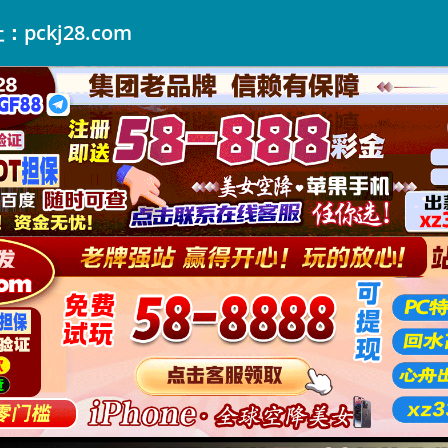
pckj28.com