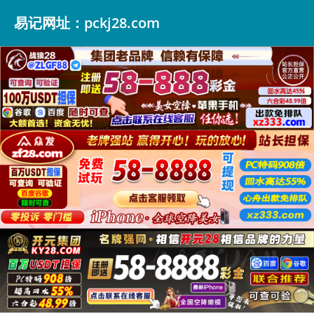
易记网址：pckj28.com