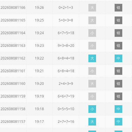
202608081166
19:26
0+2+1=3
大
错
202608081165
19:25
5+0+3=8
大
错
202608081164
19:24
6+7+5=18
小
错
202608081163
19:23
9+3+8=20
小
错
202608081162
19:22
6+8+4=18
大
中
202608081161
19:21
6+8+4=18
小
错
202608081160
19:20
2+4+3=9
大
错
202608081159
19:19
6+6+7=19
小
错
202608081158
19:18
0+5+5=10
小
中
202608081157
19:17
2+7+7=16
大
中