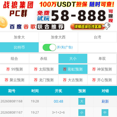
加拿大
加拿大西
台湾
比特币
开/关(广告)
组合
杀组
大小
单双
荐
99预测
荐
太阳预测
荐
彩虹预测
荐
神策预测
荐
聚云预测
荐
龙门预测
荐
大古预测
荐
开心预测
期号
时间
开奖
预测
对错
00
:
48
刷新
202608081168
19:28
大
202608081167
19:27
3+1+2=6
小
中